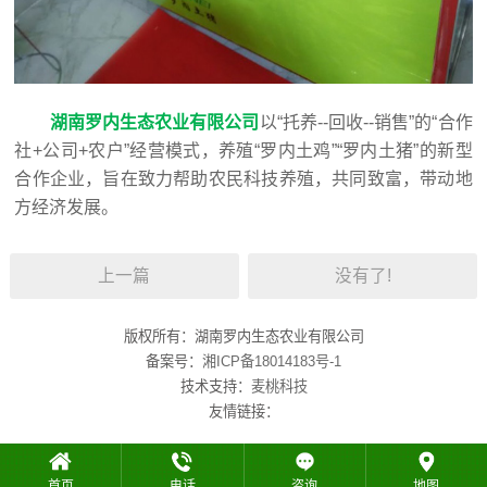
湖南罗内生态农业有限公司
以“托养--回收--销售”的“合作
社+公司+农户”经营模式，养殖“罗内土鸡”“罗内土猪”的新型
合作企业，旨在致力帮助农民科技养殖，共同致富，带动地
方经济发展。
上一篇
没有了!
版权所有：湖南罗内生态农业有限公司
备案号：
湘ICP备18014183号-1
技术支持：
麦桃科技
友情链接：
首页
电话
咨询
地图